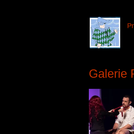
Pr
Me
Ma
Galerie 