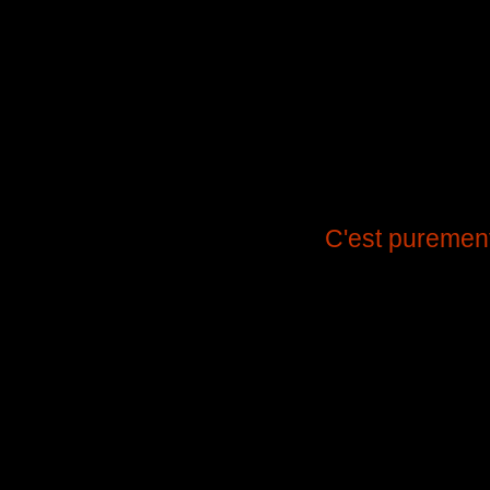
C'est puremen
Comédie de Jeff Gou
Traduction et adaptat
​La comédie de mœ
péripéties de trois 
leurs vies du tout au
vacances, ils se renc
entre amis. Mais alors
des secrets sont rév
d’échanges de parten