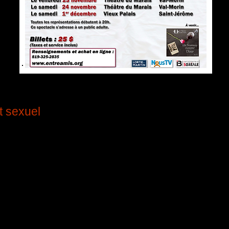
t sexuel
ld
ion par Etienne Boivin
urs « C’est purement Sexuel » présente les
couples d’amis lors d’une soirée apte à bousculer
 tout. Alors que les enfants sont tous au camp de
ontrent pour ce qui devait être une simple soirée
 que l’alcool coule à flot, des jeux sont proposés,
élés, des limites sont franchies et des fantasmes
aires sont réalisés. Tous seront mis devant les