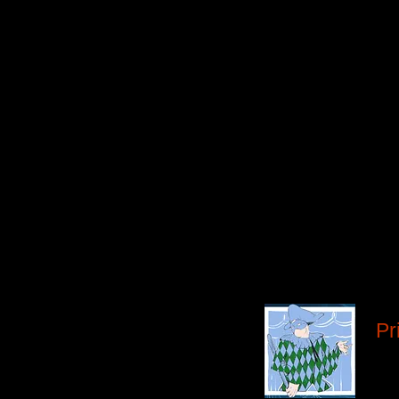
conséquences de leur
« C’est purement se
c’est aussi un fabul
réflexion sur les thèm
Présentée 4 fois en
le 1er décembre 201
Pr
Mei
Eti