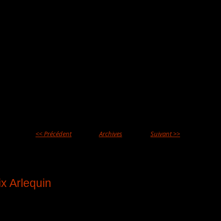
s gestes et les sensibilités de chacun.
xuel » est une comédie hilarante, certes, mais
eux texte moderne et intelligent qui porte à la
es du désir, de l’amour et de la confiance.
 tournée entre le 16 novembre et
8.
<< Précédent
Archives
Suivant >>
ix Arlequin
lleure production / comédie
enne Boivin