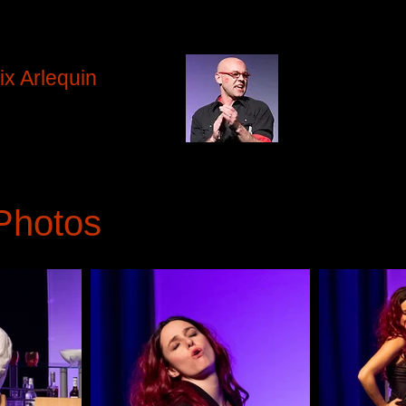
ix Arlequin
illeure comédien
rko Bolduc
pour Grégoire
Photos